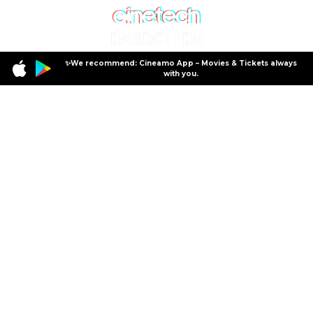
✨We recommend: Cineamo App – Movies & Tickets always
with you.
Specials
Familienkino
Familienkino
Jeden Samstag in der 1. Vorstellung ein Film für nur 4,50€